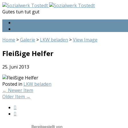
Gutes tun tut gut
Home
>
Galerie
>
LKW beladen
>
View Image
Fleißige Helfer
25. Juni 2013
Posted in
LKW beladen
←
Newer Item
Older Item
→